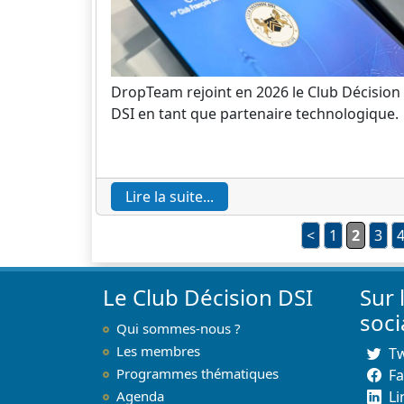
DropTeam rejoint en 2026 le Club Décision
DSI en tant que partenaire technologique.
Lire la suite...
<
1
2
3
Le Club Décision DSI
Sur 
soc
Qui sommes-nous ?
Les membres
Tw
Programmes thématiques
F
Agenda
Li