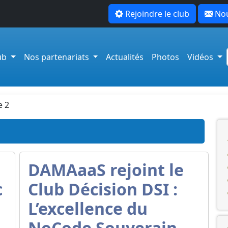
Rejoindre le club
Nou
lub
Nos partenariats
Actualités
Photos
Vidéos
e 2
DAMAaaS rejoint le
c
Club Décision DSI :
L’excellence du
NoCode Souverain