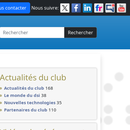
s contacter
Nous suivre:
Rechercher
Actualités du club
Actualités du club
168
Le monde du dsi
38
Nouvelles technologies
35
Partenaires du club
110