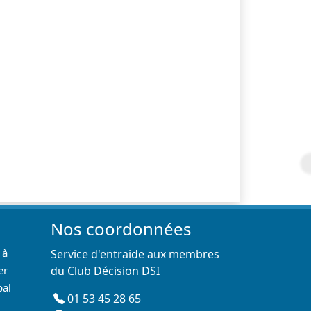
Nos coordonnées
 à
Service d'entraide aux membres
er
du Club Décision DSI
pal
01 53 45 28 65