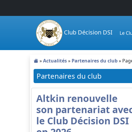
Passer au contenu principal
Club Décision DSI
Le C
»
Actualités
»
Partenaires du club
»
Pag
Partenaires du club
Altkin renouvelle
son partenariat ave
le Club Décision DSI
en 2026