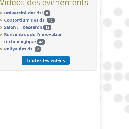
Vidéos des événements
Université des dsi
8
Consortium des dsi
13
Salon IT Research
15
Rencontres de l’innovation
technologique
42
Rallye des dsi
2
Toutes les vidéos