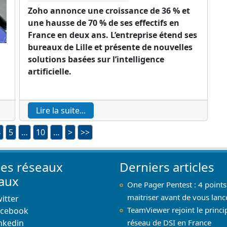
Zoho annonce une croissance de 36 % et
une hausse de 70 % de ses effectifs en
France en deux ans. L’entreprise étend ses
bureaux de Lille et présente de nouvelles
solutions basées sur l’intelligence
artificielle.
Lire la suite...
4
5
…
10
…
>
>>
les réseaux
Derniers articles
iaux
One Pager Pentest : 4 points
maitriser avant de vous lanc
itter
TeamViewer rejoint le princi
acebook
nkedin
réseau de DSI en France