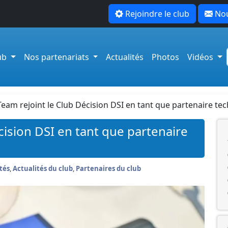
Rejoindre le club
Nou
lub
Nos partenariats
Actualités
Photos
Vidéos
eam rejoint le Club Décision DSI en tant que partenaire te
ision DSI en tant que partenaire
tés
,
Actualités du club
,
Partenaires du club