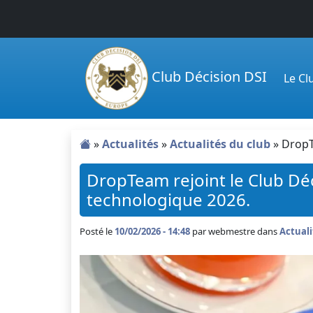
Passer au contenu principal
Club Décision DSI
Le C
»
Actualités
»
Actualités du club
»
DropT
DropTeam rejoint le Club Déc
technologique 2026.
Posté le
10/02/2026 - 14:48
par
webmestre dans
Actuali