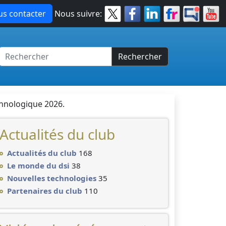
s contacter
Nous suivre:
Rechercher
chnologique 2026.
Actualités du club
Actualités du club
168
Le monde du dsi
38
Nouvelles technologies
35
Partenaires du club
110