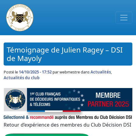
Passer au contenu principal
Témoignage de Julien Ragey – DSI
de Mayoly
Posté le
14/10/2025 - 17:52
par
webmestre dans
Actualités
,
Actualités du club
Retour d’expérience des membres du Club Décision DSI