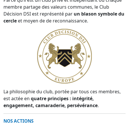
membre partage des valeurs communes, le Club
Décision DSI est représenté par
un blason symbole du
cercle
et moyen de de reconnaissance.
La philosophie du club, portée par tous ces membres,
est actée en
quatre principes : intégrité,
engagement, camaraderie, persévérance
.
NOS ACTIONS