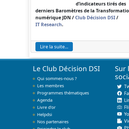
d’indicateurs tirés des
derniers Baromètres de la Transformati
numérique JDN /
Club Décision DSI
/
IT Research
.
Lire la suite...
Le Club Décision DSI
Sur 
soc
Qui sommes-nous ?
Les membres
Tw
Programmes thématiques
F
Agenda
Li
Fl
Livre d'or
Y
Helpdsi
Vi
Nos partenaires
P
Rejoindre le club