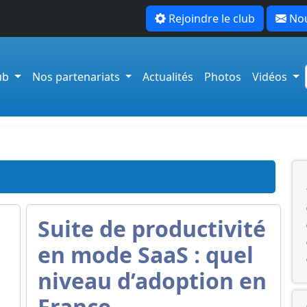
Rejoindre le club
Nou
lub
Nos partenariats
Actualités
Photos
Vidéos
Suite de productivité
en mode SaaS : quel
niveau d’adoption en
France