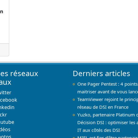
on
les réseaux
Derniers articles
iaux
One Pager Pentest : 4 points
maitriser avant de vous lanc
itter
TeamViewer rejoint le princi
acebook
nkedin
réseau de DSI en France
ickr
Yuzko, partenaire Platinum 
outube
Décision DSI : optimiser les 
déos
IT aux côtés des DSI
hotos
MIEL est fier d’être partenai