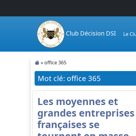
Passer au contenu principal
Club Décision DSI
Le C
»
office 365
Mot clé: office 365
Les moyennes et
grandes entreprises
françaises se
tournent en masse