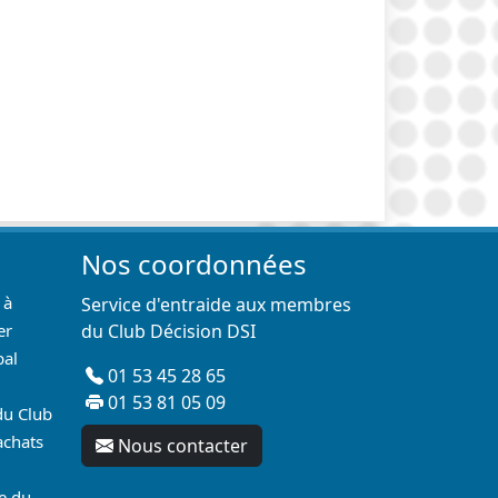
Nos coordonnées
 à
Service d'entraide aux membres
er
du Club Décision DSI
pal
01 53 45 28 65
01 53 81 05 09
du Club
achats
Nous contacter
re du