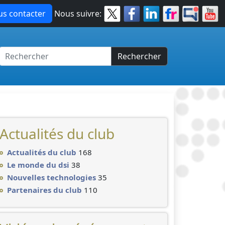
s contacter
Nous suivre:
Rechercher
Actualités du club
Actualités du club
168
Le monde du dsi
38
Nouvelles technologies
35
Partenaires du club
110