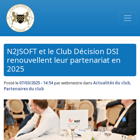
Passer au contenu principal
N2JSOFT et le Club Décision DSI
renouvellent leur partenariat en
2025
Posté le
07/03/2025 - 14:54
par
webmestre dans
Actualités du club
,
Partenaires du club