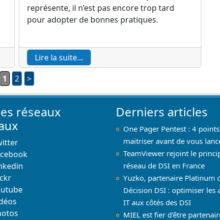
représente, il n’est pas encore trop tard
pour adopter de bonnes pratiques.
Lire la suite...
1
2
>
les réseaux
Derniers articles
iaux
One Pager Pentest : 4 points
maitriser avant de vous lanc
itter
TeamViewer rejoint le princi
acebook
nkedin
réseau de DSI en France
ickr
Yuzko, partenaire Platinum 
outube
Décision DSI : optimiser les 
déos
IT aux côtés des DSI
hotos
MIEL est fier d’être partenai