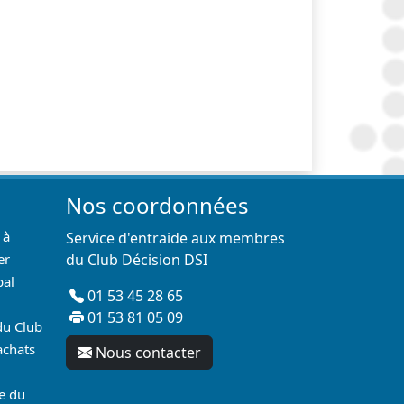
Nos coordonnées
 à
Service d'entraide aux membres
er
du Club Décision DSI
pal
01 53 45 28 65
01 53 81 05 09
du Club
achats
Nous contacter
re du