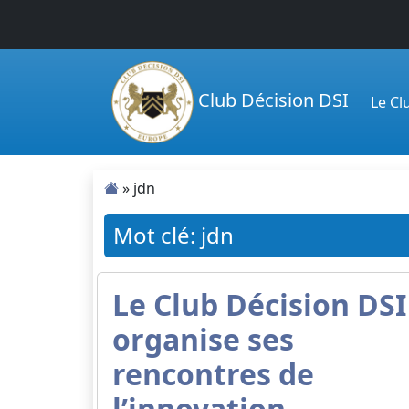
Passer au contenu principal
Club Décision DSI
Le C
»
jdn
Mot clé: jdn
Le Club Décision DSI
organise ses
rencontres de
l’innovation