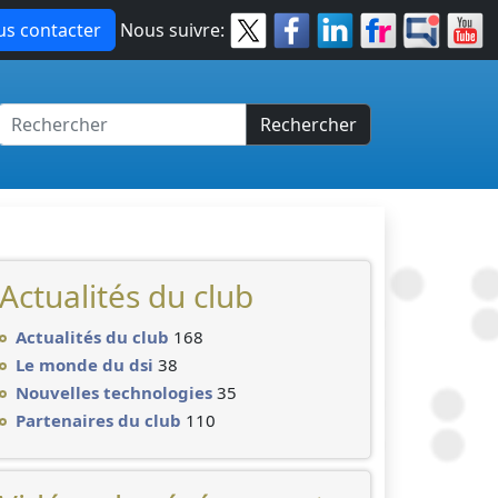
s contacter
Nous suivre:
Rechercher
Actualités du club
Actualités du club
168
Le monde du dsi
38
Nouvelles technologies
35
Partenaires du club
110