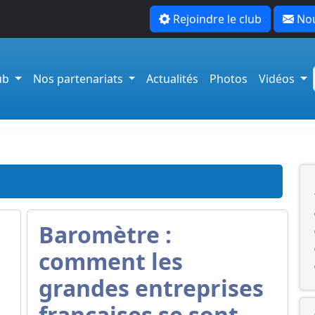
Rejoindre le club
Nou
lub
Nos partenariats
Actualités
Photos
Vidéos
Baromètre :
comment les
grandes entreprises
françaises se sont