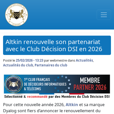
Passer au contenu principal
Altkin renouvelle son partenariat
avec le Club Décision DSI en 2026
Posté le
25/02/2026 - 13:23
par
webmestre dans
Actualités
,
Actualités du club
,
Partenaires du club
Pour cette nouvelle année 2026,
Altkin
et sa marque
Dyalog sont fiers d’annoncer le renouvellement du