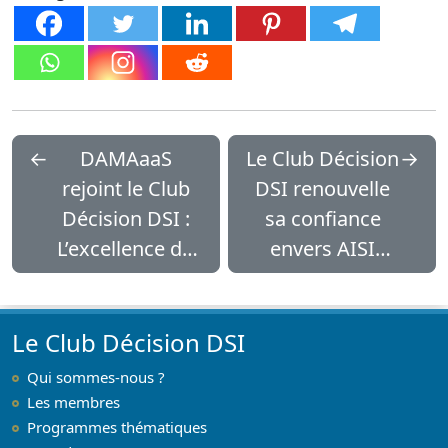
←
DAMAaaS
Le Club Décision
→
rejoint le Club
DSI renouvelle
Décision DSI :
sa confiance
L’excellence du
envers AISI
NoCode
comme
Souverain au
partenaire
service des
technologique
Le Club Décision DSI
Grands Groupes
et cybersécurité
Qui sommes-nous ?
pour 2026
en 2026
Les membres
Programmes thématiques