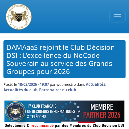
Passer au contenu principal
DAMAaaS rejoint le Club Décision
DSI : L’excellence du NoCode
Souverain au service des Grands
Groupes pour 2026
Posté le
18/02/2026 - 19:07
par
webmestre dans
Actualités
,
Actualités du club
,
Partenaires du club