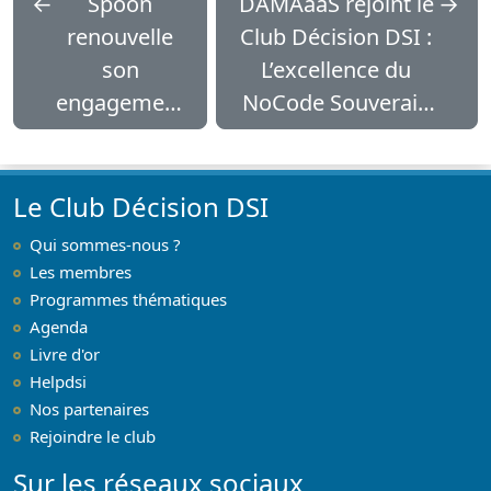
←
Spoon
DAMAaaS rejoint le
→
renouvelle
Club Décision DSI :
son
L’excellence du
engagement
NoCode Souverain
: Partenaire
au service des
Silver 2026
Grands Groupes
du Club
pour 2026
Le Club Décision DSI
Décision DSI
Qui sommes-nous ?
Les membres
Programmes thématiques
Agenda
Livre d'or
Helpdsi
Nos partenaires
Rejoindre le club
Sur les réseaux sociaux