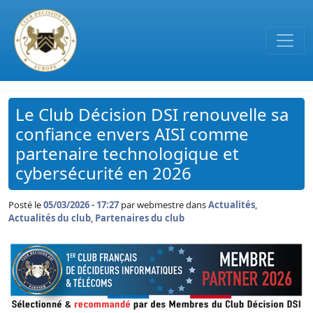
Passer au contenu principal
Le Club Décision DSI renouvelle sa
confiance envers AISI comme
partenaire technologique et
cybersécurité en 2026
Posté le
05/03/2026 - 17:27
par
webmestre dans
Actualités
,
Actualités du club
,
Partenaires du club