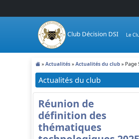
Passer au contenu principal
Club Décision DSI
Le C
»
Actualités
»
Actualités du club
»
Page 
Actualités du club
Réunion de
définition des
thématiques
technologiques 202