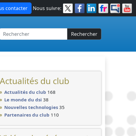
s contacter
Nous suivre:
Rechercher
Actualités du club
Actualités du club
168
Le monde du dsi
38
Nouvelles technologies
35
Partenaires du club
110