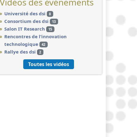
Vidéos des événements
Université des dsi
8
Consortium des dsi
13
Salon IT Research
15
Rencontres de l’innovation
technologique
42
Rallye des dsi
2
Toutes les vidéos