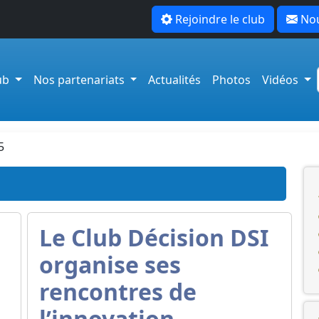
Rejoindre le club
Nou
lub
Nos partenariats
Actualités
Photos
Vidéos
5
Le Club Décision DSI
organise ses
rencontres de
5
l’innovation