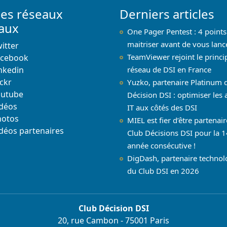
les réseaux
Derniers articles
iaux
One Pager Pentest : 4 points
maitriser avant de vous lanc
itter
TeamViewer rejoint le princi
acebook
nkedin
réseau de DSI en France
ickr
Yuzko, partenaire Platinum 
outube
Décision DSI : optimiser les 
déos
IT aux côtés des DSI
hotos
MIEL est fier d’être partenai
déos partenaires
Club Décisions DSI pour la 1
année consécutive !
DigDash, partenaire techno
du Club DSI en 2026
Club Décision DSI
20, rue Cambon - 75001 Paris