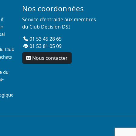
Nos coordonnées
 à
Service d'entraide aux membres
er
du Club Décision DSI
pal
01 53 45 28 65
01 53 81 05 09
du Club
achats
Nous contacter
re du
4ᵉ
logique