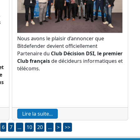
,
s
Nous avons le plaisir d’annoncer que
Bitdefender devient officiellement
Partenaire du
Club Décision DSI, le premier
Club français
de décideurs informatiques et
et
télécoms.
e
us
Lire la suite...
6
7
…
10
20
…
>
>>