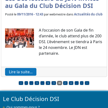
au Gala du Club Décision DSI
Posté le
09/11/2016 - 12:43
par
webmestre dans
Actualités du club
A l’occasion de son Gala de fin
d’année, le club attend plus de 200
DSI. L’événement se tiendra à Paris
le 24 novembre. Le JDN est
partenaire.
Lire la suite...
<<
<
…
10
…
18
19
20
21
22
…
>
>>
Le Club Décision DSI
Qui sommes-nous ?