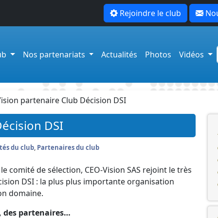
Rejoindre le club
Nou
lub
Nos partenariats
Actualités
Photos
Vidéos
ision partenaire Club Décision DSI
Décision DSI
tés du club
,
Partenaires du club
le comité de sélection, CEO-Vision SAS rejoint le très
ision DSI : la plus plus importante organisation
on domaine.
, des partenaires…