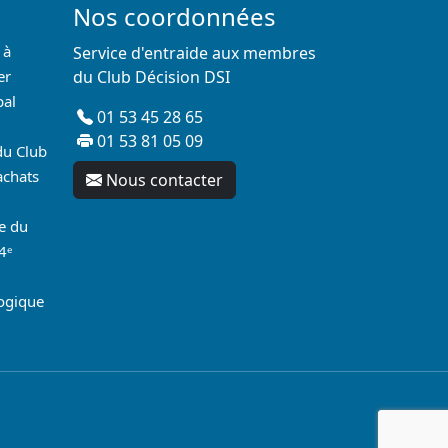
Nos coordonnées
 à
Service d'entraide aux membres
er
du Club Décision DSI
pal
01 53 45 28 65
01 53 81 05 09
du Club
achats
Nous contacter
re du
4ᵉ
logique