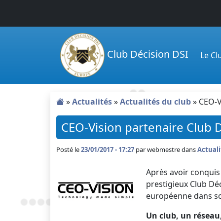
Passer au contenu principal
Club Décision DSI
Le C
»
Actualités
»
Actualités du club
»
CEO-V
CEO-Vision partenaire Club 
Posté le
23/01/2017 - 17:27
par
webmestre dans
Actuali
Après avoir conquis 
prestigieux Club Déc
européenne dans s
Un club, un réseau