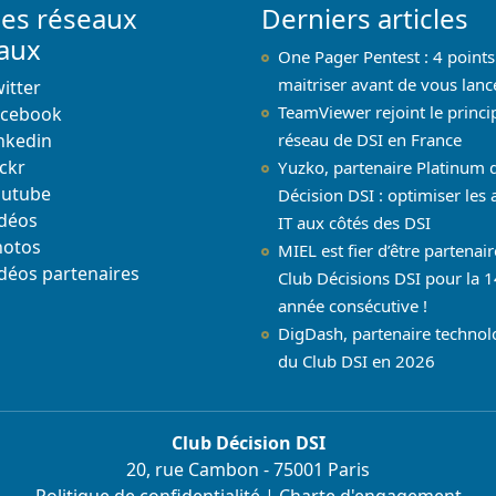
les réseaux
Derniers articles
iaux
One Pager Pentest : 4 points
maitriser avant de vous lanc
itter
TeamViewer rejoint le princi
acebook
nkedin
réseau de DSI en France
ickr
Yuzko, partenaire Platinum 
outube
Décision DSI : optimiser les 
déos
IT aux côtés des DSI
hotos
MIEL est fier d’être partenai
déos partenaires
Club Décisions DSI pour la 1
année consécutive !
DigDash, partenaire techno
du Club DSI en 2026
Club Décision DSI
20, rue Cambon - 75001 Paris
Politique de confidentialité
|
Charte d'engagement