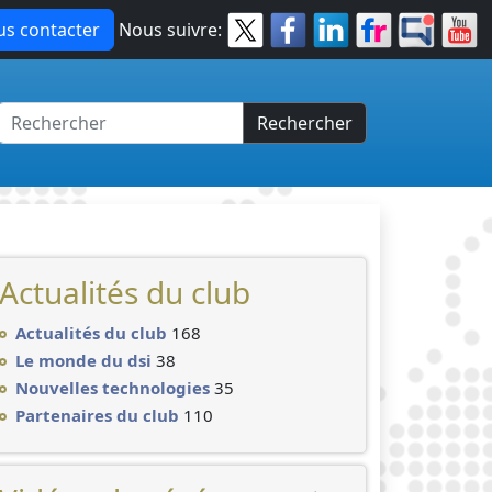
s contacter
Nous suivre:
Rechercher
Actualités du club
Actualités du club
168
Le monde du dsi
38
Nouvelles technologies
35
Partenaires du club
110