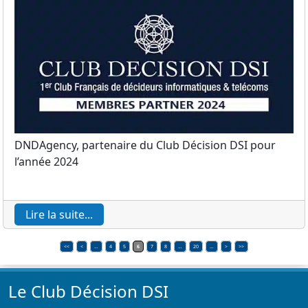
DNDAgency, partenaire du Club Décision DSI pour
l’année 2024
Lire la suite...
<<
<
…
4
5
6
7
8
…
20
…
>
>>
Le Club Décision DSI