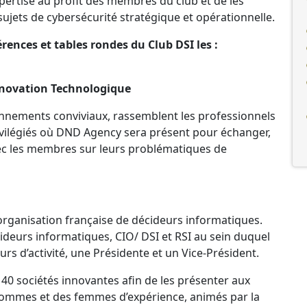
pertise au profit des membres du club et de les
ujets de cybersécurité stratégique et opérationnelle.
ences et tables rondes du Club DSI les :
nnovation Technologique
nnements conviviaux, rassemblent les professionnels
ivilégiés où DND Agency sera présent pour échanger,
vec les membres sur leurs problématiques de
 organisation française de décideurs informatiques.
deurs informatiques, CIO/ DSI et RSI au sein duquel
s d’activité, une Présidente et un Vice-Président.
 40 sociétés innovantes afin de les présenter aux
hommes et des femmes d’expérience, animés par la