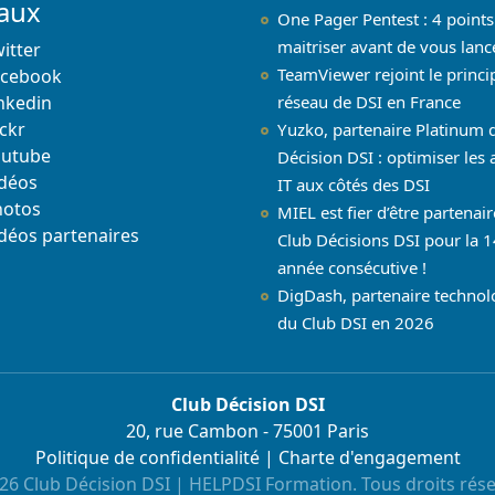
iaux
One Pager Pentest : 4 points
maitriser avant de vous lanc
itter
TeamViewer rejoint le princi
acebook
nkedin
réseau de DSI en France
ickr
Yuzko, partenaire Platinum 
outube
Décision DSI : optimiser les 
déos
IT aux côtés des DSI
hotos
MIEL est fier d’être partenai
déos partenaires
Club Décisions DSI pour la 1
année consécutive !
DigDash, partenaire techno
du Club DSI en 2026
Club Décision DSI
20, rue Cambon - 75001 Paris
Politique de confidentialité
|
Charte d'engagement
26 Club Décision DSI | HELPDSI Formation. Tous droits rése