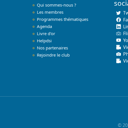
soc
Qui sommes-nous ?
Les membres
Tw
Programmes thématiques
F
Agenda
Li
Fl
Livre d'or
Y
Helpdsi
Vi
Nos partenaires
P
Rejoindre le club
Vi
© 20