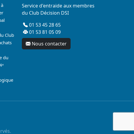
 à
Service d'entraide aux membres
er
du Club Décision DSI
pal
01 53 45 28 65
01 53 81 05 09
du Club
achats
Nous contacter
re du
4ᵉ
logique
rvés.