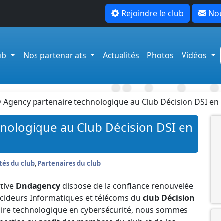
Rejoindre le club
Nou
lub
Nos partenariats
Actualités
Photos
Vidéos
Agency partenaire technologique au Club Décision DSI en
nologique au Club Décision DSI en
tés du club
,
Partenaires du club
tive
Dndagency
dispose de la confiance renouvelée
ideurs Informatiques et télécoms du
club Décision
aire technologique en cybersécurité, nous sommes