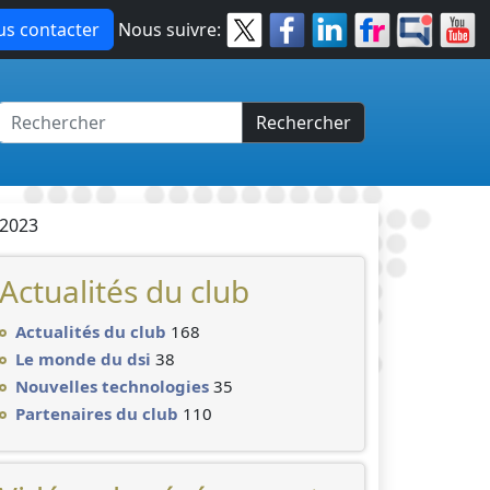
s contacter
Nous suivre:
Rechercher
 2023
Actualités du club
Actualités du club
168
Le monde du dsi
38
Nouvelles technologies
35
Partenaires du club
110