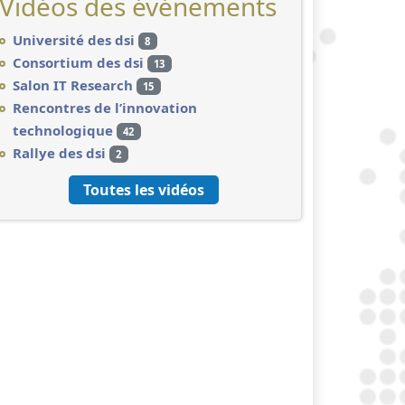
Vidéos des événements
Université des dsi
8
Consortium des dsi
13
Salon IT Research
15
Rencontres de l’innovation
technologique
42
Rallye des dsi
2
Toutes les vidéos