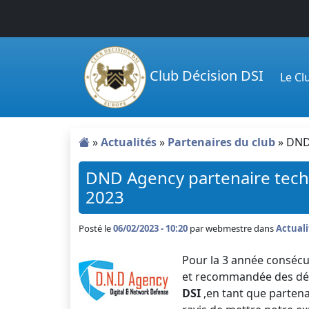
Passer au contenu principal
Club Décision DSI
Le C
»
Actualités
»
Partenaires du club
»
DND 
DND Agency partenaire tech
2023
Posté le
06/02/2023 - 10:20
par
webmestre dans
Actuali
Pour la 3 année consécu
et recommandée des déc
DSI
,en tant que parten