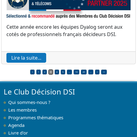
Cette année encore les équipes Dyalog seront aux
cotés de professionnels français décideurs DSI.
Lire la suite...
<
1
2
3
4
5
…
10
20
…
>
>>
Le Club Décision DSI
Qui sommes-nous ?
Les membres
Programmes thématiques
Agenda
Livre d'or