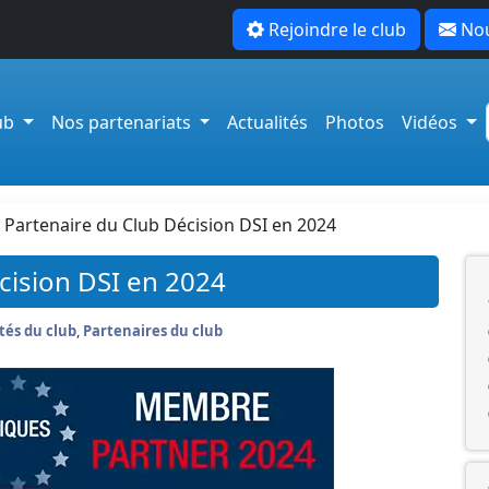
Rejoindre le club
Nou
lub
Nos partenariats
Actualités
Photos
Vidéos
 : Partenaire du Club Décision DSI en 2024
écision DSI en 2024
tés du club
,
Partenaires du club