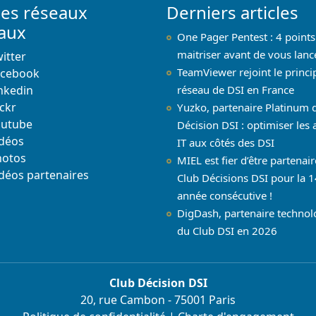
les réseaux
Derniers articles
iaux
One Pager Pentest : 4 points
maitriser avant de vous lanc
itter
TeamViewer rejoint le princi
acebook
nkedin
réseau de DSI en France
ickr
Yuzko, partenaire Platinum 
outube
Décision DSI : optimiser les 
déos
IT aux côtés des DSI
hotos
MIEL est fier d’être partenai
déos partenaires
Club Décisions DSI pour la 1
année consécutive !
DigDash, partenaire techno
du Club DSI en 2026
Club Décision DSI
20, rue Cambon - 75001 Paris