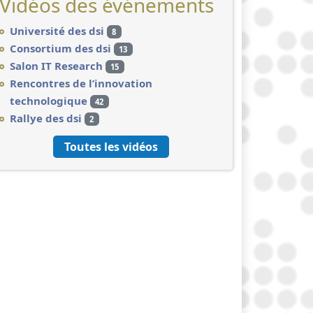
Vidéos des événements
Université des dsi
8
Consortium des dsi
13
Salon IT Research
15
Rencontres de l’innovation
technologique
42
Rallye des dsi
2
Toutes les vidéos