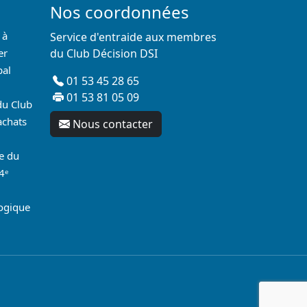
Nos coordonnées
 à
Service d'entraide aux membres
er
du Club Décision DSI
pal
01 53 45 28 65
01 53 81 05 09
du Club
achats
Nous contacter
re du
4ᵉ
logique