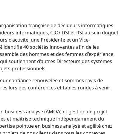
 organisation française de décideurs informatiques.
deurs informatiques, CIO/ DSI et RSI au sein duquel
s d’activité, une Présidente et un Vice-
 identifie 40 sociétés innovantes afin de les
rassemble des hommes et des femmes d’expérience,
 qui soutiennent d’autres Directeurs des systèmes
rojets professionnels.
leur confiance renouvelée et sommes ravis de
es lors des conférences et tables rondes à venir.
en business analyse (AMOA) et gestion de projet
uccès et maîtrise technique indépendamment du
xpertise pointue en business analyse et agilité chez
 projets de nos clients dans tous les contextes.