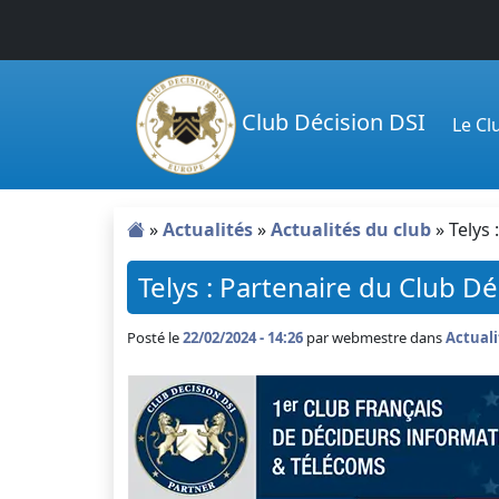
Passer au contenu principal
Club Décision DSI
Le C
»
Actualités
»
Actualités du club
»
Telys
Telys : Partenaire du Club D
Posté le
22/02/2024 - 14:26
par
webmestre dans
Actuali