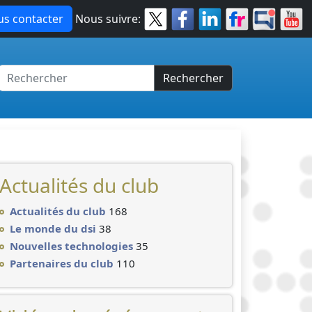
s contacter
Nous suivre:
Rechercher
Actualités du club
Actualités du club
168
Le monde du dsi
38
Nouvelles technologies
35
Partenaires du club
110