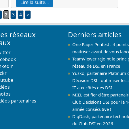
Lire la suite...
1
2
3
4
>
les réseaux
Derniers articles
iaux
One Pager Pentest : 4 points
maitriser avant de vous lanc
itter
TeamViewer rejoint le princi
acebook
nkedin
réseau de DSI en France
ickr
Yuzko, partenaire Platinum 
outube
Décision DSI : optimiser les 
déos
IT aux côtés des DSI
hotos
MIEL est fier d’être partenai
déos partenaires
Club Décisions DSI pour la 1
année consécutive !
DigDash, partenaire techno
du Club DSI en 2026