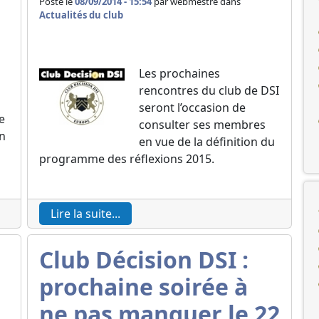
Posté le
08/09/2014 - 15:54
par
webmestre dans
Actualités du club
Les prochaines
rencontres du club de DSI
seront l’occasion de
e
consulter ses membres
on
en vue de la définition du
programme des réflexions 2015.
Lire la suite...
Club Décision DSI :
prochaine soirée à
ne pas manquer le 22