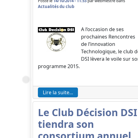
Posté le
14/10/2014 - 11:53
par
webmestre dans
Actualités du club
A l’occasion de ses
prochaines Rencontres
de l’innovation
Technologique, le club d
DSI lèvera le voile sur s
programme 2015.
Lire la suite...
Le Club Décision DSI
tiendra son
consortium annuel