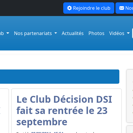
Rejoindre le club
Nou
lub
Nos partenariats
Actualités
Photos
Vidéos
e
Le Club Décision DSI
I
fait sa rentrée le 23
septembre