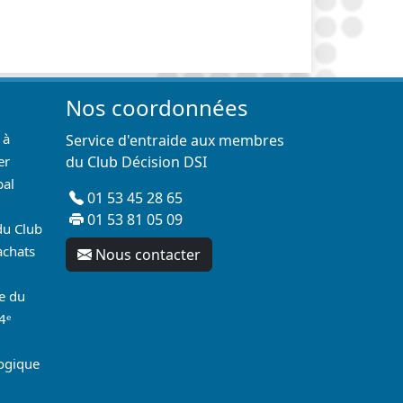
Nos coordonnées
 à
Service d'entraide aux membres
er
du Club Décision DSI
pal
01 53 45 28 65
01 53 81 05 09
du Club
achats
Nous contacter
re du
4ᵉ
logique