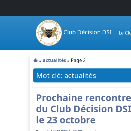
Passer au contenu principal
Club Décision DSI
Le C
»
actualités
»
Page 2
Mot clé: actualités
Prochaine rencontr
du Club Décision DS
le 23 octobre