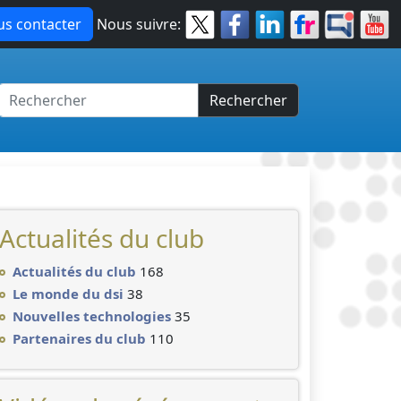
s contacter
Nous suivre:
Rechercher
Actualités du club
Actualités du club
168
Le monde du dsi
38
Nouvelles technologies
35
Partenaires du club
110