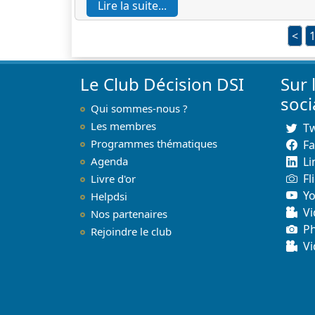
Lire la suite...
<
Le Club Décision DSI
Sur 
soc
Qui sommes-nous ?
Les membres
Tw
Programmes thématiques
F
Agenda
Li
Fl
Livre d'or
Y
Helpdsi
Vi
Nos partenaires
P
Rejoindre le club
Vi