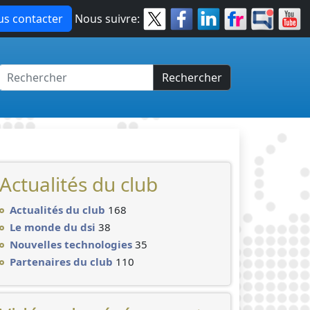
s contacter
Nous suivre:
Rechercher
Actualités du club
Actualités du club
168
Le monde du dsi
38
Nouvelles technologies
35
Partenaires du club
110