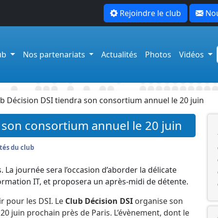
Rejoindre le club
Nou
lub
Nos partenariats
Actualités
Photos
Vidéos
ub Décision DSI tiendra son consortium annuel le 20 juin
 son consortium annuel le 20 juin
tés du club
 La journée sera l’occasion d’aborder la délicate
ormation IT, et proposera un après-midi de détente.
r pour les DSI. Le
Club Décision DSI
organise son
20 juin prochain près de Paris. L’évènement, dont le