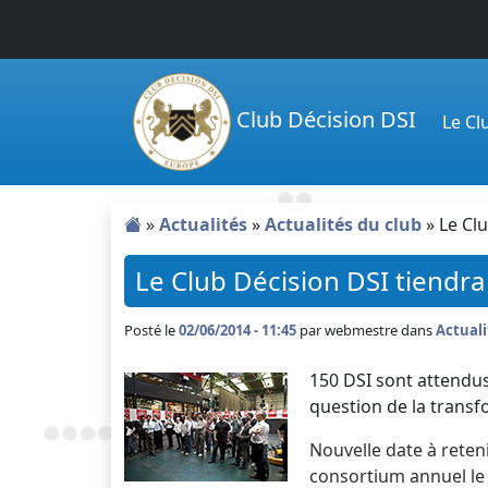
Passer au contenu principal
Club Décision DSI
Le C
»
Actualités
»
Actualités du club
»
Le Cl
Le Club Décision DSI tiendra
Posté le
02/06/2014 - 11:45
par
webmestre dans
Actuali
150 DSI sont attendus.
question de la transf
Nouvelle date à reteni
consortium annuel le 