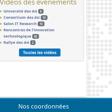
Vidéos des événements
Université des dsi
8
Consortium des dsi
13
Salon IT Research
15
Rencontres de l’innovation
technologique
42
Rallye des dsi
2
Toutes les vidéos
Nos coordonnées