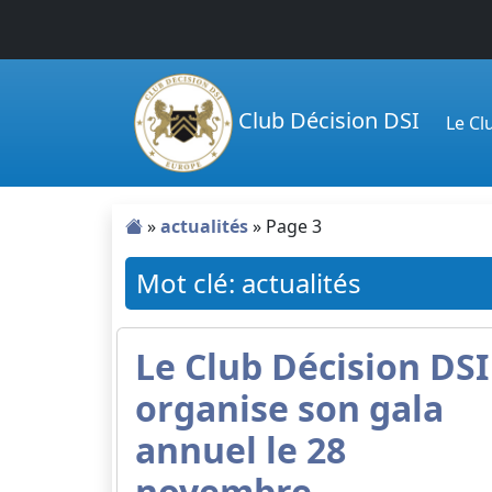
Passer au contenu principal
Club Décision DSI
Le C
»
actualités
»
Page 3
Mot clé: actualités
Le Club Décision DSI
organise son gala
annuel le 28
novembre