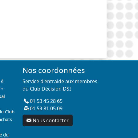
Nos coordonnées
 à
Service d'entraide aux membres
er
du Club Décision DSI
pal
01 53 45 28 65
01 53 81 05 09
du Club
achats
Nous contacter
re du