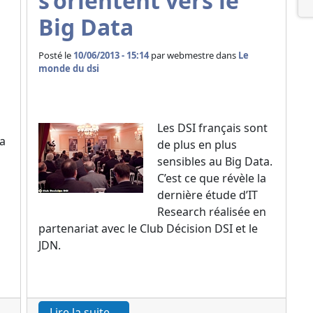
s’orientent vers le
Big Data
Posté le
10/06/2013 - 15:14
par
webmestre dans
Le
monde du dsi
Les DSI français sont
ra
de plus en plus
sensibles au Big Data.
C’est ce que révèle la
dernière étude d’IT
Research réalisée en
partenariat avec le Club Décision DSI et le
JDN.
Lire la suite...