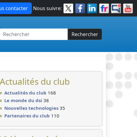
s contacter
Nous suivre:
Rechercher
Actualités du club
Actualités du club
168
Le monde du dsi
38
Nouvelles technologies
35
Partenaires du club
110