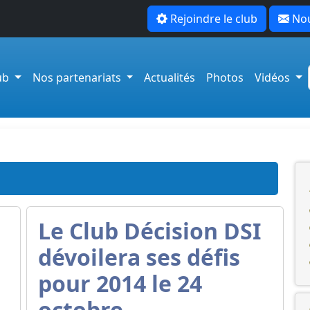
Rejoindre le club
Nou
lub
Nos partenariats
Actualités
Photos
Vidéos
Le Club Décision DSI
dévoilera ses défis
pour 2014 le 24
octobre