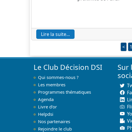
Lire la suite...
<
Le Club Décision DSI
Sur 
soc
Qui sommes-nous ?
Les membres
Tw
Programmes thématiques
F
Agenda
Li
Fl
Livre d'or
Y
Helpdsi
Vi
Nos partenaires
P
Rejoindre le club