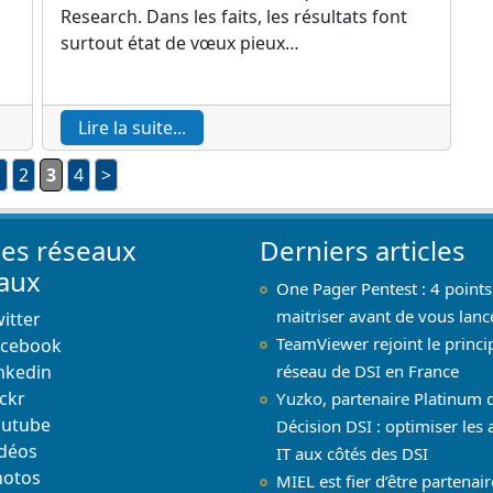
Research. Dans les faits, les résultats font
surtout état de vœux pieux…
Lire la suite...
1
2
3
4
>
les réseaux
Derniers articles
iaux
One Pager Pentest : 4 points
maitriser avant de vous lanc
itter
TeamViewer rejoint le princi
acebook
nkedin
réseau de DSI en France
ickr
Yuzko, partenaire Platinum 
outube
Décision DSI : optimiser les 
déos
IT aux côtés des DSI
hotos
MIEL est fier d’être partenai