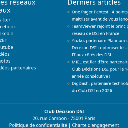
les réseaux
Derniers articles
iaux
One Pager Pentest : 4 points
maitriser avant de vous lanc
itter
TeamViewer rejoint le princi
acebook
nkedin
réseau de DSI en France
ickr
Yuzko, partenaire Platinum 
outube
Décision DSI : optimiser les 
déos
IT aux côtés des DSI
hotos
MIEL est fier d’être partenai
déos partenaires
Club Décisions DSI pour la 1
année consécutive !
DigDash, partenaire techno
du Club DSI en 2026
Club Décision DSI
20, rue Cambon - 75001 Paris
Politique de confidentialité
|
Charte d'engagement