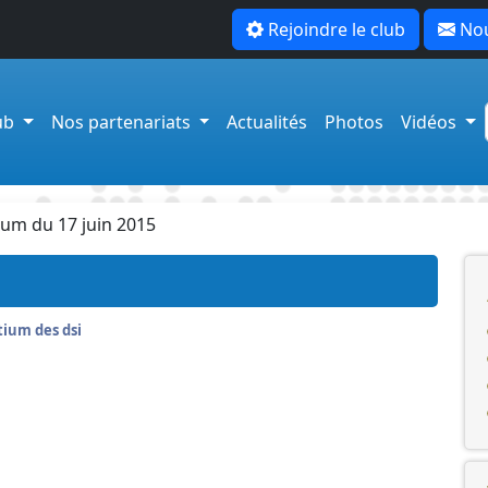
Rejoindre le club
Nou
lub
Nos partenariats
Actualités
Photos
Vidéos
um du 17 juin 2015
ium des dsi