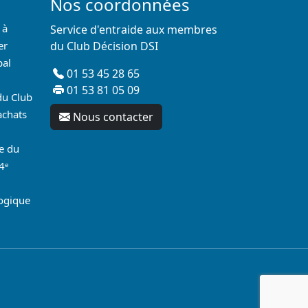
Nos coordonnées
 à
Service d'entraide aux membres
er
du Club Décision DSI
pal
01 53 45 28 65
01 53 81 05 09
du Club
achats
Nous contacter
re du
4ᵉ
logique