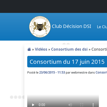
Passer au contenu principal
Club Décision DSI
Le C
»
Vidéos
»
Consortium des dsi
»
Consorti
Consortium du 17 juin 2015
Posté le
23/06/2015 - 11:53
par
webmestre dans
Consort