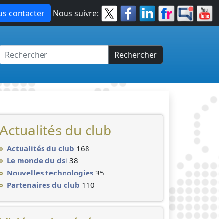
s contacter
Nous suivre:
Rechercher
Actualités du club
Actualités du club
168
Le monde du dsi
38
Nouvelles technologies
35
Partenaires du club
110