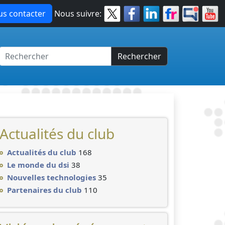
s contacter
Nous suivre:
Rechercher
Actualités du club
Actualités du club
168
Le monde du dsi
38
Nouvelles technologies
35
Partenaires du club
110