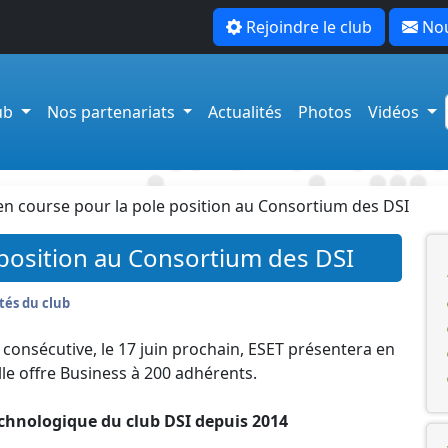
Rejoindre le club
Nou
lub
Nos partenariats
Actualités
Photos
Vidéos
en course pour la pole position au Consortium des DSI
 position au Consortium des DSI
tés du club
consécutive, le 17 juin prochain, ESET présentera en
lle offre Business à 200 adhérents.
echnologique du club DSI depuis 2014