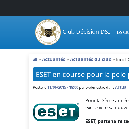
Passer au contenu principal
Club Décision DSI
Le C
»
Actualités
»
Actualités du club
»
ESET 
ESET en course pour la pole
Posté le
11/06/2015 - 18:00
par
webmestre dans
Actuali
Pour la 2ème année 
exclusivité sa nouve
ESET, partenaire t