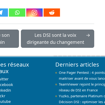
e son
Les DSI sont la voix
→
uin
dirigeante du changement
les réseaux
Derniers articles
iaux
One Pager Pentest : 4 points
maitriser avant de vous lanc
itter
TeamViewer rejoint le princi
acebook
nkedin
réseau de DSI en France
ickr
Yuzko, partenaire Platinum 
outube
Décision DSI : optimiser les 