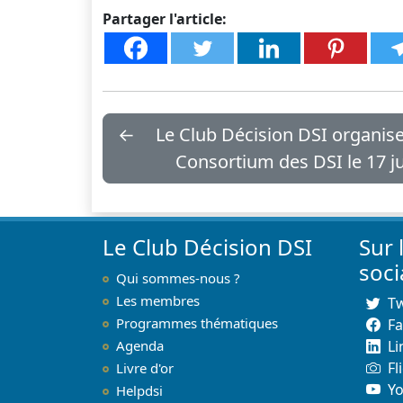
Partager l'article:
←
Le Club Décision DSI organis
Consortium des DSI le 17 j
Le Club Décision DSI
Sur 
soc
Qui sommes-nous ?
Les membres
Tw
Programmes thématiques
F
Agenda
Li
Fl
Livre d'or
Y
Helpdsi