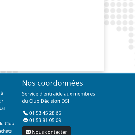
Nos coordonnées
 à
Service d'entraide aux membres
er
du Club Décision DSI
pal
01 53 45 28 65
01 53 81 05 09
du Club
achats
Nous contacter