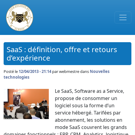
Passer au contenu principal
SaaS : définition, offre et retours
d’expérience
Posté le
12/04/2013 - 21:14
par
webmestre dans
Nouvelles
technologies
Le SaaS, Software as a Service,
propose de consommer un
logiciel sous la forme d’un
service hébergé. Tarifées par
abonnement, les solutions en
mode SaaS couvrent les grands
domaines fonctionnels : ERP, CRM, Analytics, logistique,