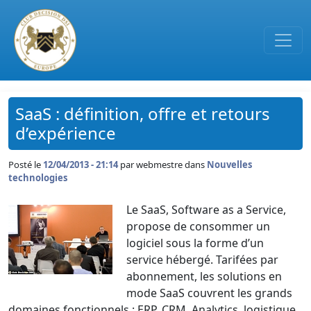
Passer au contenu principal
SaaS : définition, offre et retours
d’expérience
Posté le
12/04/2013 - 21:14
par
webmestre dans
Nouvelles
technologies
Le SaaS, Software as a Service,
propose de consommer un
logiciel sous la forme d’un
service hébergé. Tarifées par
abonnement, les solutions en
mode SaaS couvrent les grands
domaines fonctionnels : ERP, CRM, Analytics, logistique,