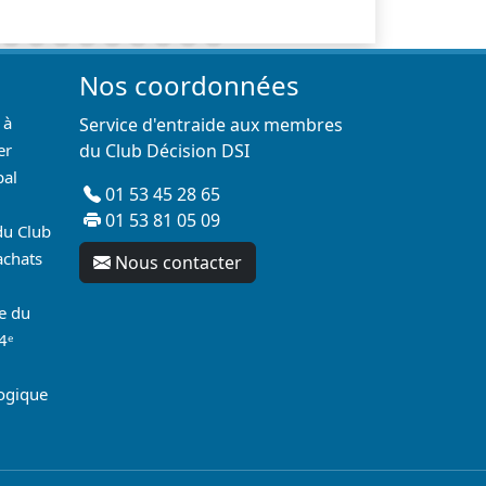
Nos coordonnées
 à
Service d'entraide aux membres
er
du Club Décision DSI
pal
01 53 45 28 65
01 53 81 05 09
du Club
achats
Nous contacter
re du
4ᵉ
logique