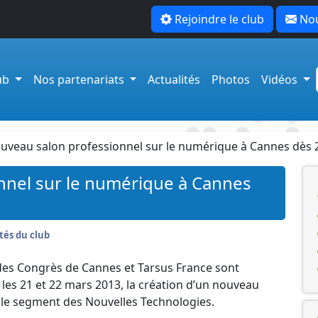
Rejoindre le club
Nou
lub
Nos partenariats
Actualités
Photos
Vidéos
uveau salon professionnel sur le numérique à Cannes dès 2
nnel sur le numérique à Cannes
tés du club
t des Congrès de Cannes et Tarsus France sont
les 21 et 22 mars 2013, la création d’un nouveau
 le segment des Nouvelles Technologies.