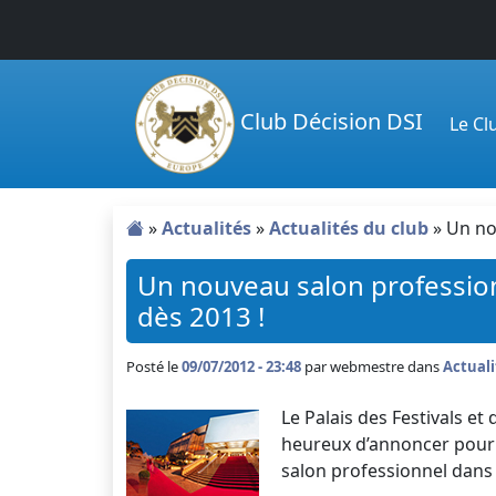
Passer au contenu principal
Club Décision DSI
Le C
»
Actualités
»
Actualités du club
»
Un no
Un nouveau salon professio
dès 2013 !
Posté le
09/07/2012 - 23:48
par
webmestre dans
Actuali
Le Palais des Festivals e
heureux d’annoncer pour 
salon professionnel dans