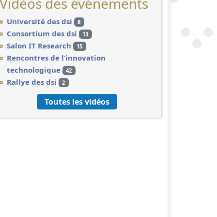
Vidéos des événements
Université des dsi
8
Consortium des dsi
13
Salon IT Research
15
Rencontres de l’innovation
technologique
42
Rallye des dsi
2
Toutes les vidéos