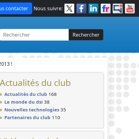
s contacter
Nous suivre:
Rechercher
013 !
Actualités du club
Actualités du club
168
Le monde du dsi
38
Nouvelles technologies
35
Partenaires du club
110