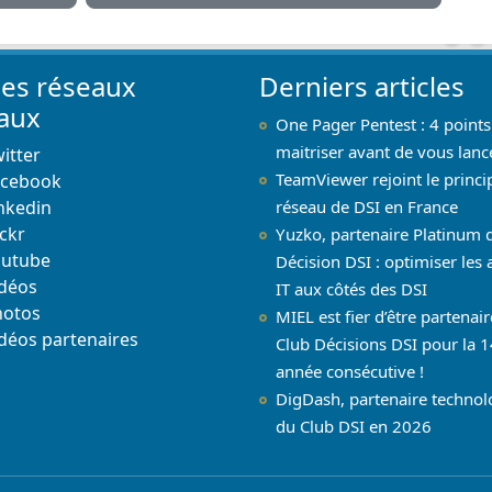
les réseaux
Derniers articles
iaux
One Pager Pentest : 4 points
maitriser avant de vous lanc
itter
TeamViewer rejoint le princi
acebook
nkedin
réseau de DSI en France
ickr
Yuzko, partenaire Platinum 
outube
Décision DSI : optimiser les 
déos
IT aux côtés des DSI
hotos
MIEL est fier d’être partenai
déos partenaires
Club Décisions DSI pour la 1
année consécutive !
DigDash, partenaire techno
du Club DSI en 2026