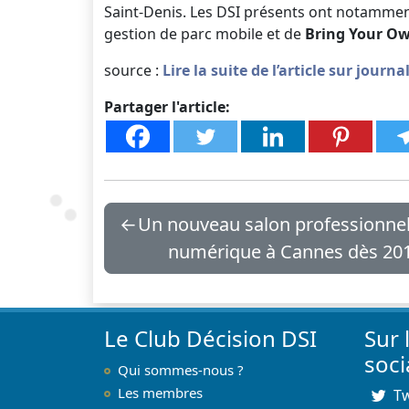
Saint-Denis. Les DSI présents ont notamment
gestion de parc mobile et de
Bring Your Ow
source :
Lire la suite de l’article sur jour
Partager l'article:
←
Un nouveau salon professionnel
numérique à Cannes dès 201
Le Club Décision DSI
Sur 
soc
Qui sommes-nous ?
Les membres
Tw