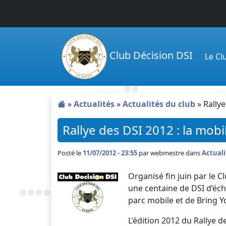
Passer au contenu principal
Club Décision DSI
Le C
»
Actualités
»
Actualités du club
»
Rallye
Rallye des DSI 2012 : la mobi
Posté le
11/07/2012 - 23:55
par
webmestre dans
Actuali
Organisé fin juin par le C
une centaine de DSI d’éc
parc mobile et de Bring 
L’édition 2012 du Rallye d