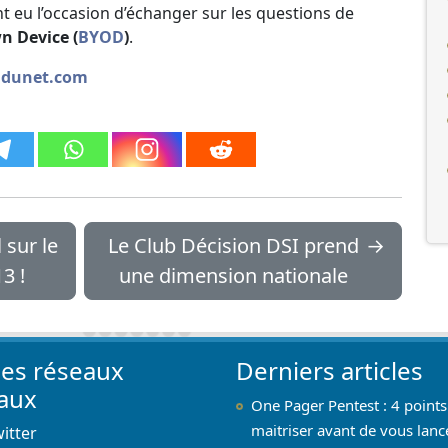
 eu l’occasion d’échanger sur les questions de
n Device (
BYOD
)
.
naldunet.com
 sur le
Le Club Décision DSI prend
→
3 !
une dimension nationale
les réseaux
Derniers articles
iaux
One Pager Pentest : 4 points
maitriser avant de vous lanc
itter