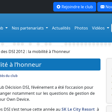
Rejoindre le club
Nou
lub
Nos partenariats
Actualités
Photos
Vidéos
 des DSI 2012 : la mobilité à l’honneur
lité à l’honneur
tés du club
lub Décision DSI, l’événement a été l’occasion pour
hanger notamment sur les questions de gestion de
Your Own Device.
es DSI s’est tenue cette année au
SK Le City Resort
à