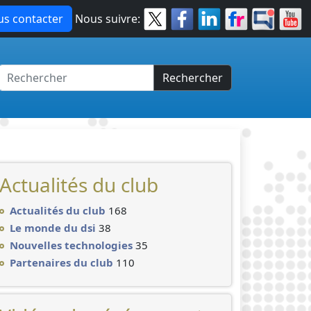
s contacter
Nous suivre:
Rechercher
Actualités du club
Actualités du club
168
Le monde du dsi
38
Nouvelles technologies
35
Partenaires du club
110