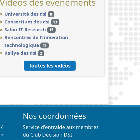
Vidéos des événements
Université des dsi
8
Consortium des dsi
13
Salon IT Research
15
Rencontres de l’innovation
technologique
42
Rallye des dsi
2
Toutes les vidéos
Nos coordonnées
 à
Service d'entraide aux membres
er
du Club Décision DSI