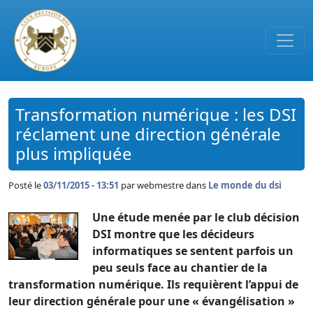
Passer au contenu principal
Transformation numérique : les DSI
réclament une direction générale
plus impliquée
Posté le
03/11/2015 - 13:51
par
webmestre dans
Le monde du dsi
Une étude menée par le club décision
DSI montre que les décideurs
informatiques se sentent parfois un
peu seuls face au chantier de la
transformation numérique. Ils requièrent l’appui de
leur direction générale pour une « évangélisation »