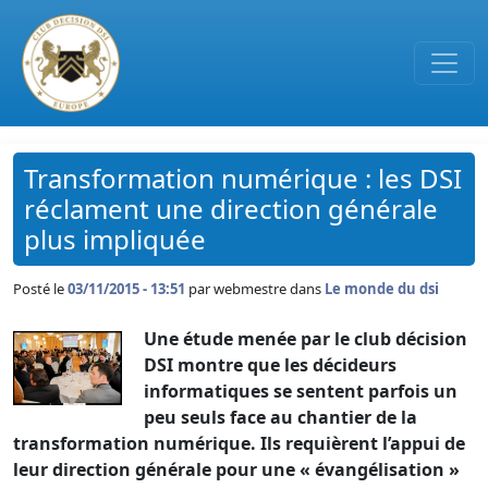
Passer au contenu principal
Transformation numérique : les DSI
réclament une direction générale
plus impliquée
Posté le
03/11/2015 - 13:51
par
webmestre dans
Le monde du dsi
Une étude menée par le club décision
DSI montre que les décideurs
informatiques se sentent parfois un
peu seuls face au chantier de la
transformation numérique. Ils requièrent l’appui de
leur direction générale pour une « évangélisation »