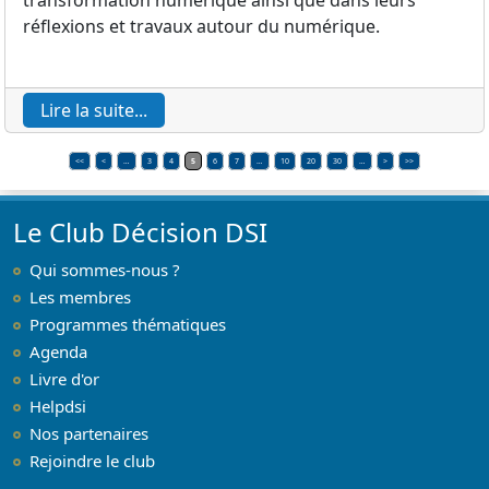
transformation numérique ainsi que dans leurs
réflexions et travaux autour du numérique.
Lire la suite...
<<
<
…
3
4
5
6
7
…
10
20
30
…
>
>>
Le Club Décision DSI
Qui sommes-nous ?
Les membres
Programmes thématiques
Agenda
Livre d'or
Helpdsi
Nos partenaires
Rejoindre le club