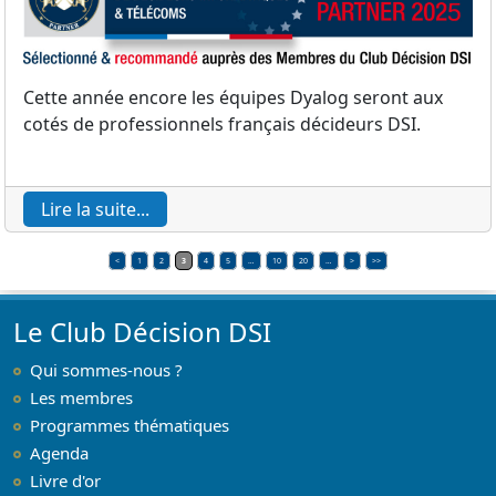
Cette année encore les équipes Dyalog seront aux
cotés de professionnels français décideurs DSI.
Lire la suite...
<
1
2
3
4
5
…
10
20
…
>
>>
Le Club Décision DSI
Qui sommes-nous ?
Les membres
Programmes thématiques
Agenda
Livre d'or