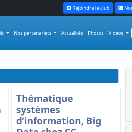
Rejoindre le club
Nou
lub
Nos partenariats
Actualités
Photos
Vidéos
Thématique
n
systèmes
d’information, Big
Data chez CC