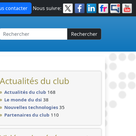
s contacter
Nous suivre:
Rechercher
Actualités du club
Actualités du club
168
Le monde du dsi
38
Nouvelles technologies
35
Partenaires du club
110