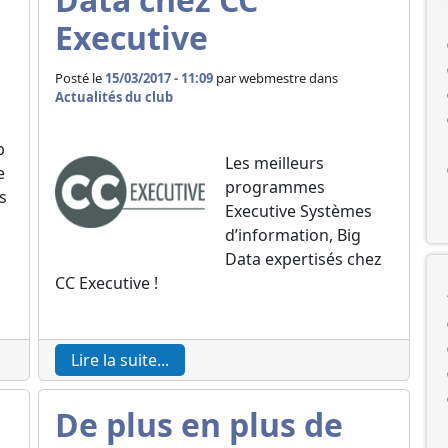
Executive
Posté le
15/03/2017 - 11:09
par
webmestre dans
Actualités du club
b
Les meilleurs
e
programmes
s
Executive Systèmes
à
d’information, Big
Data expertisés chez
CC Executive !
Lire la suite...
De plus en plus de