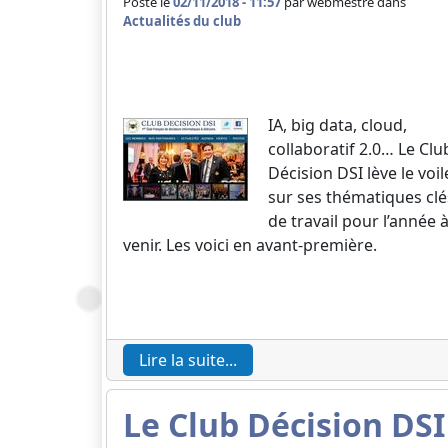
Posté le
02/11/2018 - 11:57
par
webmestre dans
Actualités du club
IA, big data, cloud,
collaboratif 2.0… Le Clu
Décision DSI lève le voil
sur ses thématiques clé
de travail pour l’année 
venir. Les voici en avant-première.
Lire la suite...
Le Club Décision DSI