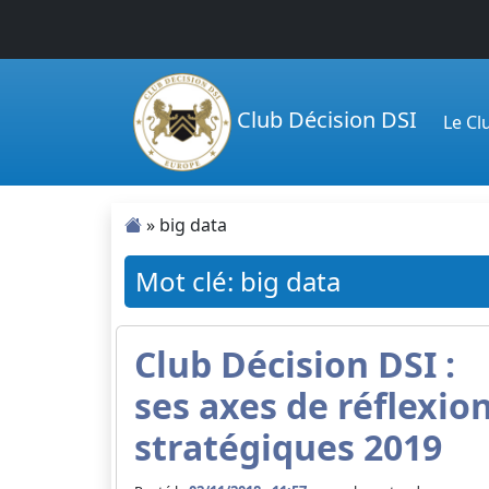
Passer au contenu principal
Club Décision DSI
Le C
»
big data
Mot clé: big data
Club Décision DSI :
ses axes de réflexio
stratégiques 2019