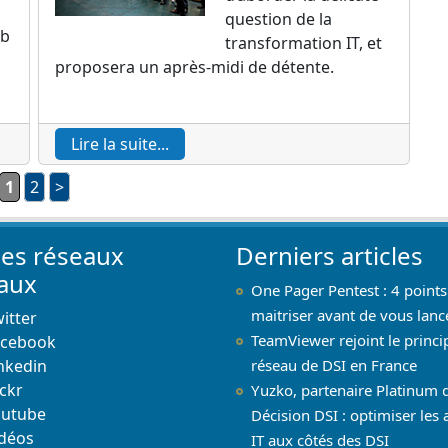
question de la
ub
transformation IT, et
proposera un après-midi de détente.
Lire la suite...
1
2
>
les réseaux
Derniers articles
iaux
One Pager Pentest : 4 points
maitriser avant de vous lanc
itter
TeamViewer rejoint le princi
acebook
nkedin
réseau de DSI en France
ickr
Yuzko, partenaire Platinum 
outube
Décision DSI : optimiser les 
déos
IT aux côtés des DSI