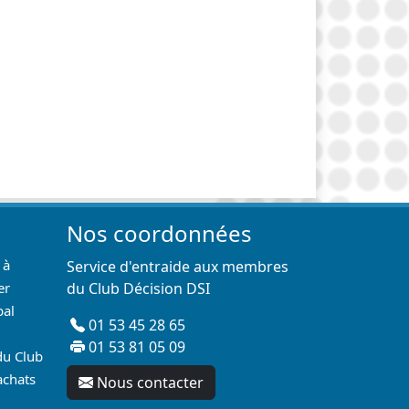
Nos coordonnées
 à
Service d'entraide aux membres
er
du Club Décision DSI
pal
01 53 45 28 65
01 53 81 05 09
du Club
achats
Nous contacter