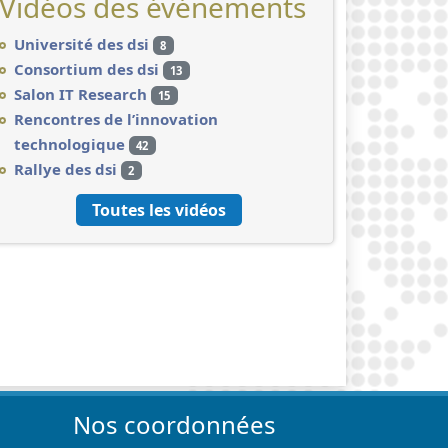
Vidéos des événements
Université des dsi
8
Consortium des dsi
13
Salon IT Research
15
Rencontres de l’innovation
technologique
42
Rallye des dsi
2
Toutes les vidéos
Nos coordonnées