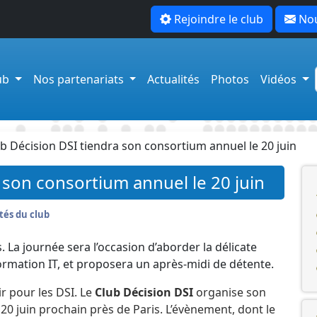
Rejoindre le club
Nou
lub
Nos partenariats
Actualités
Photos
Vidéos
ub Décision DSI tiendra son consortium annuel le 20 juin
 son consortium annuel le 20 juin
tés du club
 La journée sera l’occasion d’aborder la délicate
ormation IT, et proposera un après-midi de détente.
r pour les DSI. Le
Club Décision DSI
organise son
20 juin prochain près de Paris. L’évènement, dont le