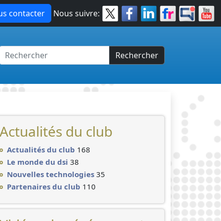
s contacter
Nous suivre:
Rechercher
Actualités du club
Actualités du club
168
Le monde du dsi
38
Nouvelles technologies
35
Partenaires du club
110