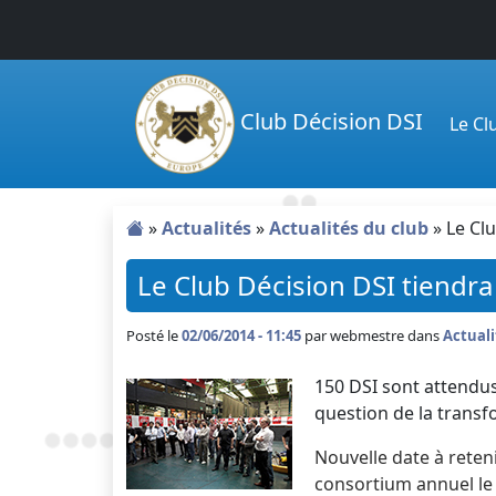
Passer au contenu principal
Club Décision DSI
Le C
»
Actualités
»
Actualités du club
»
Le Cl
Le Club Décision DSI tiendra
Posté le
02/06/2014 - 11:45
par
webmestre dans
Actuali
150 DSI sont attendus.
question de la transf
Nouvelle date à reteni
consortium annuel le 