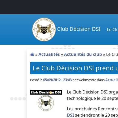
Passer au contenu principal
Club Décision DSI
Le C
»
Actualités
»
Actualités du club
»
Le Cl
Le Club Décision DSI prend 
Posté le
05/09/2012 - 23:43
par
webmestre dans
Actuali
Le Club Décision DSI orga
technologique le 20 septe
Les prochaines Rencontre
DSI
se tiendront le 20 se