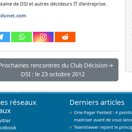
aine de DSI et autres décideurs IT d’entreprise.
naldunet.com
Prochaines rencontres du Club Décision
→
DSI : le 23 octobre 2012
les réseaux
Derniers articles
iaux
One Pager Pentest : 4 points
maitriser avant de vous lanc
itter
TeamViewer rejoint le princi
acebook