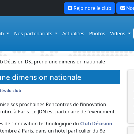
Rejoindre le club
Nou
lub
Nos partenariats
Actualités
Photos
Vidéos
ub Décision DSI prend une dimension nationale
une dimension nationale
tés du club
nise ses prochaines Rencontres de l’innovation
mbre à Paris. Le JDN est partenaire de l’événement.
s de l’innovation technologique du
Club Décision
ptembre à Paris, dans un hôtel particulier du 8e