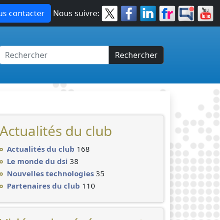
s contacter
Nous suivre:
Rechercher
Actualités du club
Actualités du club
168
Le monde du dsi
38
Nouvelles technologies
35
Partenaires du club
110