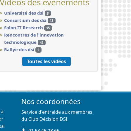
Vidéos des événements
Université des dsi
8
Consortium des dsi
13
Salon IT Research
15
Rencontres de l’innovation
technologique
42
Rallye des dsi
2
Toutes les vidéos
Nos coordonnées
 à
Service d'entraide aux membres
er
du Club Décision DSI
pal
01 53 45 28 65