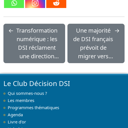
←
Transformation
Une majorité
→
numérique : les
de DSI français
DSI réclament
prévoit de
une direction
migrer vers
générale plus
Windows 10
impliquée
d’ici fin 2017
Le Club Décision DSI
Qui sommes-nous ?
Les membres
Programmes thématiques
Agenda
Livre d'or