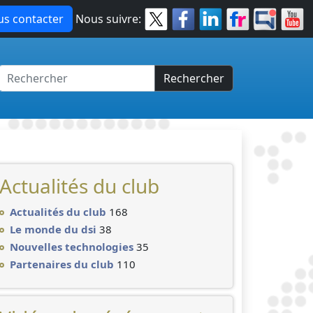
s contacter
Nous suivre:
Rechercher
Actualités du club
Actualités du club
168
Le monde du dsi
38
Nouvelles technologies
35
Partenaires du club
110