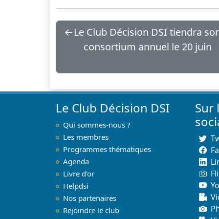
←
Le Club Décision DSI tiendra so
consortium annuel le 20 juin
Le Club Décision DSI
Sur 
soc
Qui sommes-nous ?
Les membres
Tw
Programmes thématiques
F
Agenda
Li
Fl
Livre d'or
Y
Helpdsi
Vi
Nos partenaires
P
Rejoindre le club