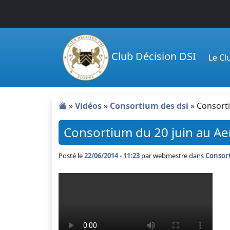
Passer au contenu principal
Club Décision DSI
Le C
»
Vidéos
»
Consortium des dsi
»
Consorti
Consortium du 20 juin au Ae
Posté le
22/06/2014 - 11:23
par
webmestre dans
Consort