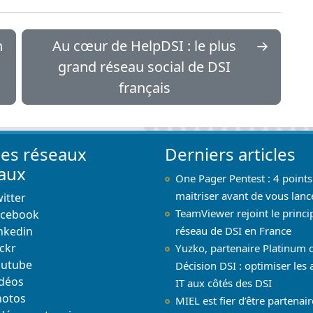
n
Au cœur de HelpDSI : le plus
→
grand réseau social de DSI
français
les réseaux
Derniers articles
iaux
One Pager Pentest : 4 points
maitriser avant de vous lanc
itter
TeamViewer rejoint le princi
acebook
nkedin
réseau de DSI en France
ickr
Yuzko, partenaire Platinum 
outube
Décision DSI : optimiser les 
déos
IT aux côtés des DSI
hotos
MIEL est fier d’être partenai