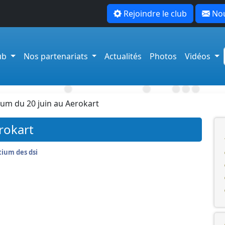
Rejoindre le club
Nou
lub
Nos partenariats
Actualités
Photos
Vidéos
um du 20 juin au Aerokart
rokart
ium des dsi