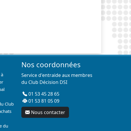
Nos coordonnées
 à
Service d'entraide aux membres
er
du Club Décision DSI
pal
01 53 45 28 65
01 53 81 05 09
du Club
achats
Nous contacter
re du