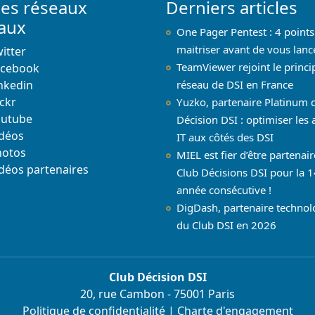
les réseaux
Derniers articles
iaux
One Pager Pentest : 4 points
maitriser avant de vous lanc
itter
TeamViewer rejoint le princi
acebook
nkedin
réseau de DSI en France
ickr
Yuzko, partenaire Platinum 
outube
Décision DSI : optimiser les 
déos
IT aux côtés des DSI
hotos
MIEL est fier d’être partenai
déos partenaires
Club Décisions DSI pour la 1
année consécutive !
DigDash, partenaire techno
du Club DSI en 2026
Club Décision DSI
20, rue Cambon - 75001 Paris
Politique de confidentialité
|
Charte d'engagement