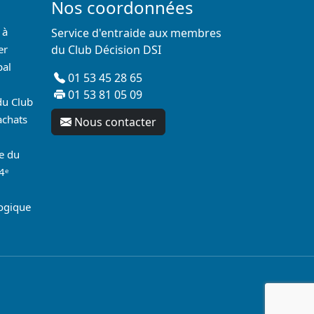
Nos coordonnées
 à
Service d'entraide aux membres
er
du Club Décision DSI
pal
01 53 45 28 65
01 53 81 05 09
du Club
achats
Nous contacter
re du
4ᵉ
logique