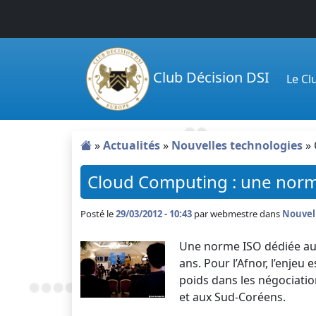
Passer au contenu principal
Club Décision DSI
Le C
»
Actualités
»
Nouvelles technologies
»
Cloud Computing : une norm
Posté le
29/03/2012 - 10:43
par
webmestre dans
Nouvel
Une norme ISO dédiée au C
ans. Pour l’Afnor, l’enjeu 
poids dans les négociatio
et aux Sud-Coréens.