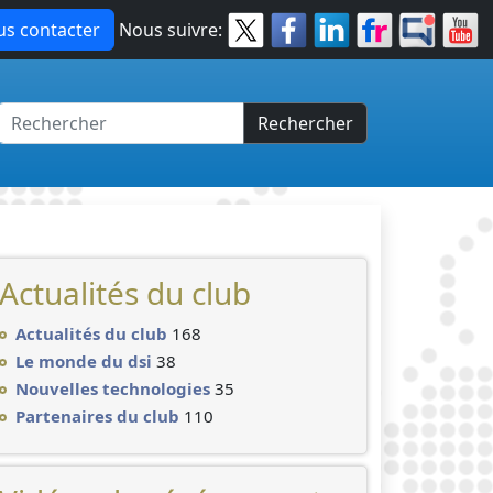
s contacter
Nous suivre:
Rechercher
Actualités du club
Actualités du club
168
Le monde du dsi
38
Nouvelles technologies
35
Partenaires du club
110