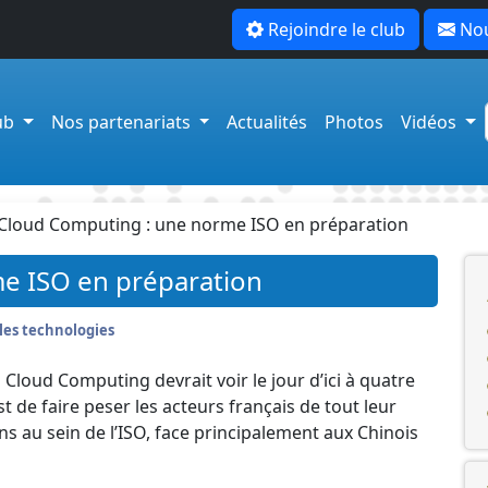
Rejoindre le club
Nou
lub
Nos partenariats
Actualités
Photos
Vidéos
Cloud Computing : une norme ISO en préparation
e ISO en préparation
les technologies
loud Computing devrait voir le jour d’ici à quatre
est de faire peser les acteurs français de tout leur
ns au sein de l’ISO, face principalement aux Chinois