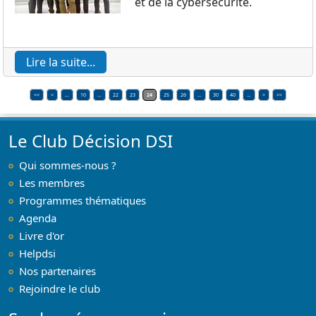
et de la cybersécurité.
Lire la suite...
<<
<
…
10
…
22
23
24
25
26
…
30
40
…
>
>>
Le Club Décision DSI
Qui sommes-nous ?
Les membres
Programmes thématiques
Agenda
Livre d'or
Helpdsi
Nos partenaires
Rejoindre le club