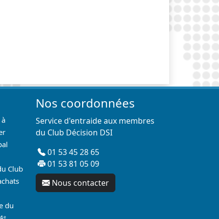
Nos coordonnées
 à
Service d'entraide aux membres
er
du Club Décision DSI
pal
01 53 45 28 65
01 53 81 05 09
du Club
achats
Nous contacter
re du
4ᵉ