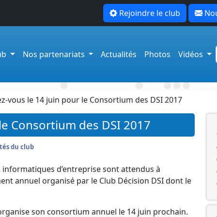
Rejoindre le club
Nou
lub
Nos partenariats
Actualités
Photos
Vidéos
z-vous le 14 juin pour le Consortium des DSI 2017
 le Consortium des DSI 2017
tés du club
 informatiques d’entreprise sont attendus à
ment annuel organisé par le Club Décision DSI dont le
organise son consortium annuel le 14 juin prochain.