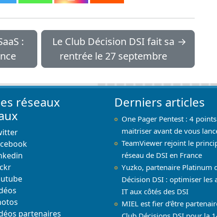
SaaS :
Le Club Décision DSI fait sa
→
ance
rentrée le 27 septembre
les réseaux
Derniers articles
iaux
One Pager Pentest : 4 points
maitriser avant de vous lanc
itter
TeamViewer rejoint le princi
acebook
nkedin
réseau de DSI en France
ickr
Yuzko, partenaire Platinum 
outube
Décision DSI : optimiser les 
déos
IT aux côtés des DSI
hotos
MIEL est fier d’être partenai
déos partenaires
Club Décisions DSI pour la 1