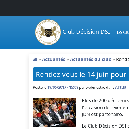
Passer au contenu principal
Club Décision DSI
Le C
»
Actualités
»
Actualités du club
»
Rende
Rendez-vous le 14 juin pour
Posté le
19/05/2017 - 15:08
par
webmestre dans
Actuali
Plus de 200 décideurs
l’occasion de l’événe
JDN est partenaire.
Le Club Décision DSI 