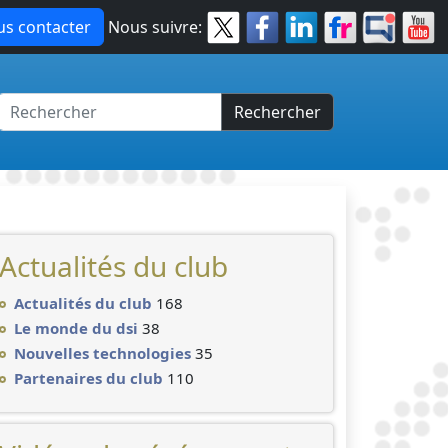
s contacter
Nous suivre:
Rechercher
Actualités du club
Actualités du club
168
Le monde du dsi
38
Nouvelles technologies
35
Partenaires du club
110