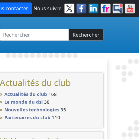
s contacter
Nous suivre:
Rechercher
Actualités du club
Actualités du club
168
Le monde du dsi
38
Nouvelles technologies
35
Partenaires du club
110