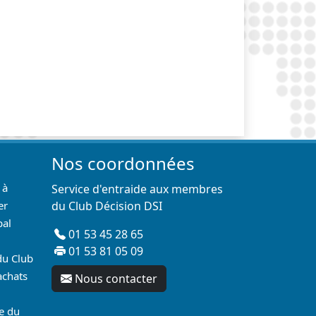
Nos coordonnées
 à
Service d'entraide aux membres
er
du Club Décision DSI
pal
01 53 45 28 65
01 53 81 05 09
du Club
achats
Nous contacter
re du