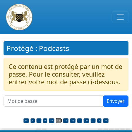
Passer au contenu principal
Protégé : Podcasts
Ce contenu est protégé par un mot de
passe. Pour le consulter, veuillez
entrer votre mot de passe ci-dessous.
<<
<
…
9
10
11
12
13
…
20
…
>
>>