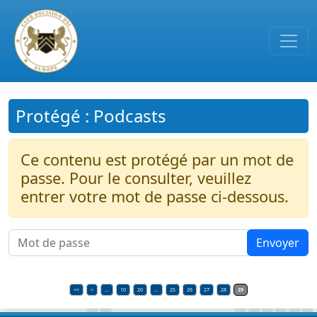
Passer au contenu principal
Protégé : Podcasts
Ce contenu est protégé par un mot de
passe. Pour le consulter, veuillez
entrer votre mot de passe ci-dessous.
<<
<
…
10
20
…
25
26
27
28
29