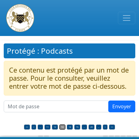
Passer au contenu principal
Protégé : Podcasts
Ce contenu est protégé par un mot de
passe. Pour le consulter, veuillez
entrer votre mot de passe ci-dessous.
<<
<
…
11
12
13
14
15
…
20
…
>
>>