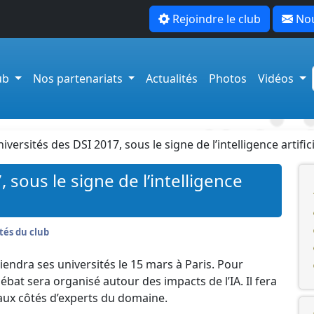
Rejoindre le club
Nou
lub
Nos partenariats
Actualités
Photos
Vidéos
iversités des DSI 2017, sous le signe de l’intelligence artifici
 sous le signe de l’intelligence
tés du club
iendra ses universités le 15 mars à Paris. Pour
ébat sera organisé autour des impacts de l’IA. Il fera
 aux côtés d’experts du domaine.