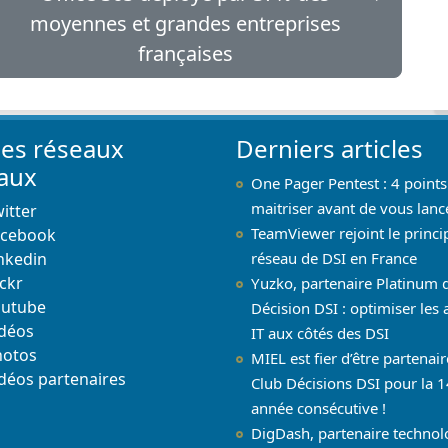
moyennes et grandes entreprises
françaises
les réseaux
Derniers articles
iaux
One Pager Pentest : 4 points
maitriser avant de vous lanc
itter
TeamViewer rejoint le princi
acebook
nkedin
réseau de DSI en France
ickr
Yuzko, partenaire Platinum 
outube
Décision DSI : optimiser les 
déos
IT aux côtés des DSI
hotos
MIEL est fier d’être partenai
déos partenaires
Club Décisions DSI pour la 1
année consécutive !
DigDash, partenaire techno