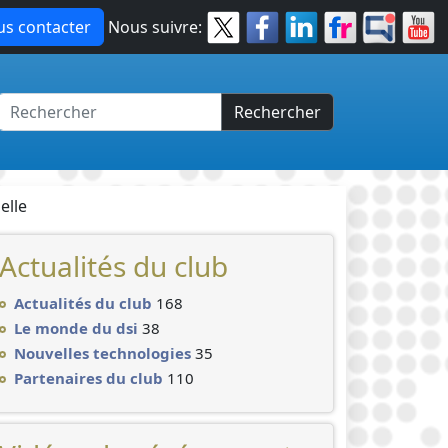
s contacter
Nous suivre:
Rechercher
elle
Actualités du club
Actualités du club
168
Le monde du dsi
38
Nouvelles technologies
35
Partenaires du club
110