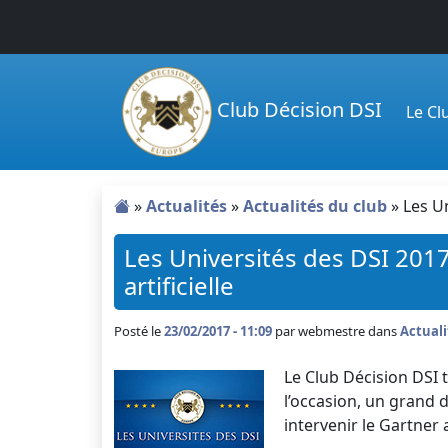
Passer au contenu principal
Club Décision DSI
Le C
»
Actualités
»
Actualités du club
»
Les Un
Les Universités des DSI 2017,
artificielle
Posté le
23/02/2017 - 11:09
par
webmestre dans
Actuali
Le Club Décision DSI t
l’occasion, un grand d
intervenir le Gartner