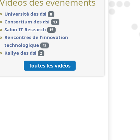
Vidéos des événements
Université des dsi
8
Consortium des dsi
13
Salon IT Research
15
Rencontres de l’innovation
technologique
42
Rallye des dsi
2
Toutes les vidéos