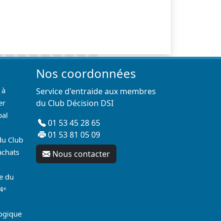
Nos coordonnées
 à
Service d'entraide aux membres
er
du Club Décision DSI
pal
01 53 45 28 65
01 53 81 05 09
du Club
achats
Nous contacter
re du
4ᵉ
logique