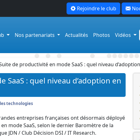
Rejoindre le club
Nou
lub
Nos partenariats
Actualités
Photos
Vidéos
Suite de productivité en mode SaaS : quel niveau d’adoptio
e SaaS : quel niveau d’adoption en
les technologies
andes entreprises françaises ont désormais déployé
 en mode SaaS, selon le dernier Baromètre de la
e JDN / Club Décision DSI / IT Research.