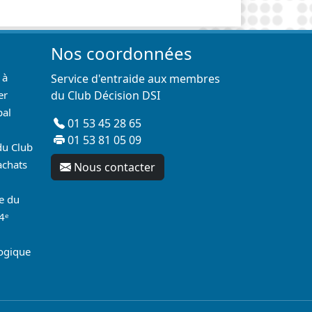
Nos coordonnées
 à
Service d'entraide aux membres
er
du Club Décision DSI
pal
01 53 45 28 65
01 53 81 05 09
du Club
achats
Nous contacter
re du
4ᵉ
logique