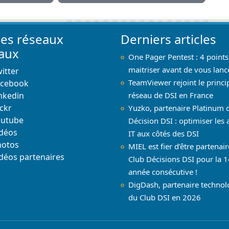
les réseaux
Derniers articles
iaux
One Pager Pentest : 4 points
maitriser avant de vous lanc
itter
TeamViewer rejoint le princi
acebook
nkedin
réseau de DSI en France
ickr
Yuzko, partenaire Platinum 
outube
Décision DSI : optimiser les 
déos
IT aux côtés des DSI
hotos
MIEL est fier d’être partenai
déos partenaires
Club Décisions DSI pour la 1
année consécutive !
DigDash, partenaire techno
du Club DSI en 2026