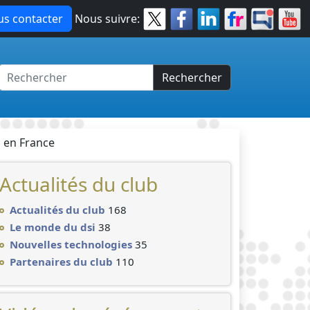
s contacter
Nous suivre:
Rechercher
n en France
Actualités du club
Actualités du club
168
Le monde du dsi
38
Nouvelles technologies
35
Partenaires du club
110