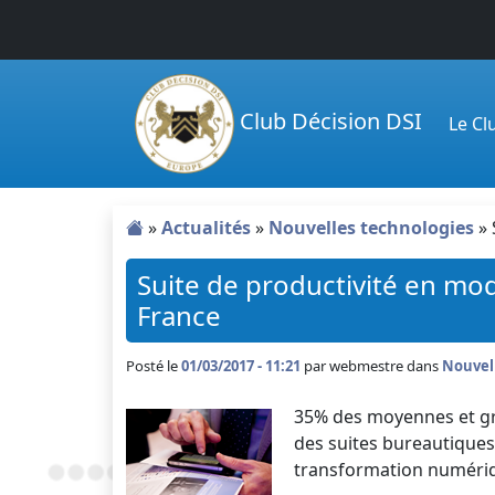
Passer au contenu principal
Club Décision DSI
Le C
»
Actualités
»
Nouvelles technologies
»
Suite de productivité en mod
France
Posté le
01/03/2017 - 11:21
par
webmestre dans
Nouvel
35% des moyennes et gr
des suites bureautiques
transformation numériqu