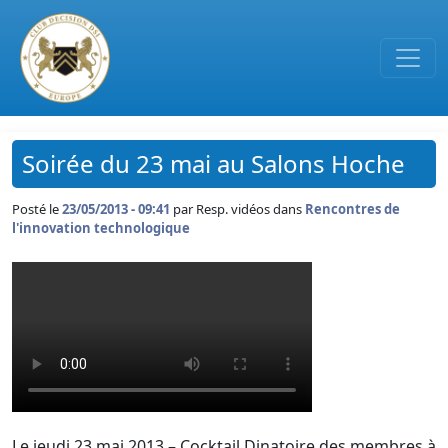
Passer au contenu principal
Soirée du 23 mai au Salons Hoche
Posté le
23/05/2013 - 09:41
par
Resp. vidéos dans
Rencontres de
l'innovation technologique
Le jeudi 23 mai 2013 – Cocktail Dinatoire des membres à