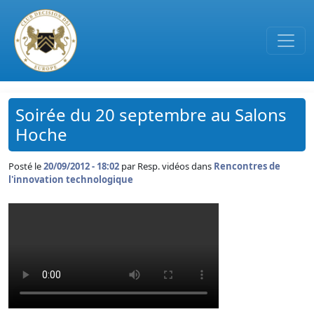
Passer au contenu principal
Soirée du 20 septembre au Salons
Hoche
Posté le
20/09/2012 - 18:02
par
Resp. vidéos dans
Rencontres de
l'innovation technologique