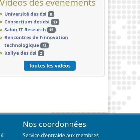
Vidéos des événements
Université des dsi
8
Consortium des dsi
13
Salon IT Research
15
Rencontres de l’innovation
technologique
42
Rallye des dsi
2
Toutes les vidéos
Nos coordonnées
 à
Service d'entraide aux membres