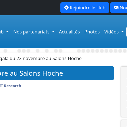
Rejoindre le club
Nou
lub
Nos partenariats
Actualités
Photos
Vidéos
 gala du 22 novembre au Salons Hoche
bre au Salons Hoche
IT Research