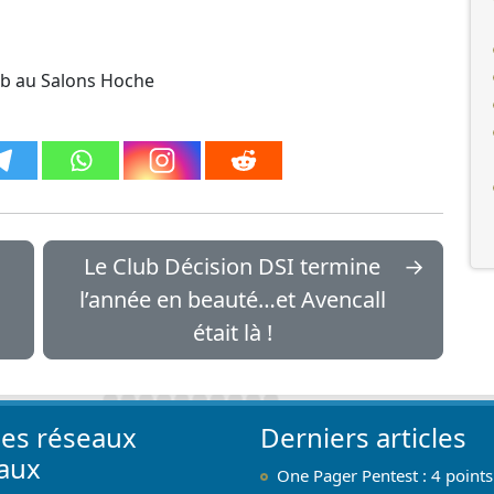
lub au Salons Hoche
Le Club Décision DSI termine
→
l’année en beauté…et Avencall
était là !
les réseaux
Derniers articles
iaux
One Pager Pentest : 4 points