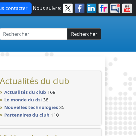
s contacter
Nous suivre:
Rechercher
Actualités du club
Actualités du club
168
Le monde du dsi
38
Nouvelles technologies
35
Partenaires du club
110