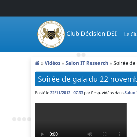
Passer au contenu principal
Club Décision DSI
Le C
»
Vidéos
»
Salon IT Research
»
Soirée de
Soirée de gala du 22 novem
Posté le
22/11/2012 - 07:33
par
Resp. vidéos dans
Salon 