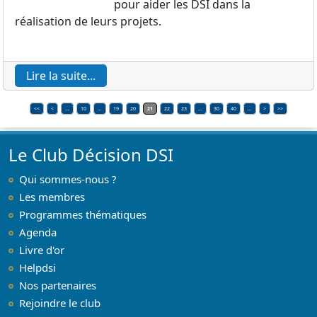
pour aider les DSI dans la
réalisation de leurs projets.
Lire la suite...
<<
<
…
10
…
19
20
21
22
23
…
30
40
…
>
>>
Le Club Décision DSI
Qui sommes-nous ?
Les membres
Programmes thématiques
Agenda
Livre d'or
Helpdsi
Nos partenaires
Rejoindre le club