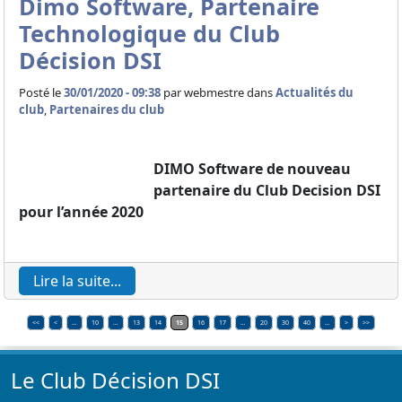
Dimo Software, Partenaire
Technologique du Club
Décision DSI
Posté le
30/01/2020 - 09:38
par
webmestre dans
Actualités du
club
,
Partenaires du club
DIMO Software de nouveau
partenaire du Club Decision DSI
pour l’année 2020
Lire la suite...
<<
<
…
10
…
13
14
15
16
17
…
20
30
40
…
>
>>
Le Club Décision DSI